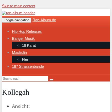
Skip to main content
Rap-Album.de
Toggle navigation
Hip Hop Releases
Banger Musik
18 Karat
Maskulin
Fler
187 Strassenbande
Kollegah
Ansicht: