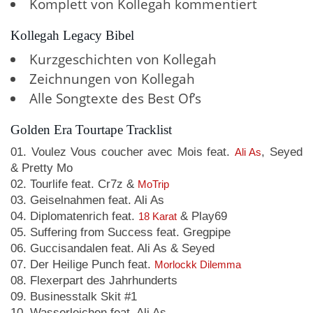
Komplett von Kollegah kommentiert
Kollegah Legacy Bibel
Kurzgeschichten von Kollegah
Zeichnungen von Kollegah
Alle Songtexte des Best Of’s
Golden Era Tourtape Tracklist
01. Voulez Vous coucher avec Mois feat.
, Seyed
Ali As
& Pretty Mo
02. Tourlife feat. Cr7z &
MoTrip
03. Geiselnahmen feat. Ali As
04. Diplomatenrich feat.
& Play69
18 Karat
05. Suffering from Success feat. Gregpipe
06. Guccisandalen feat. Ali As & Seyed
07. Der Heilige Punch feat.
Morlockk Dilemma
08. Flexerpart des Jahrhunderts
09. Businesstalk Skit #1
10. Wasserleichen feat. Ali As