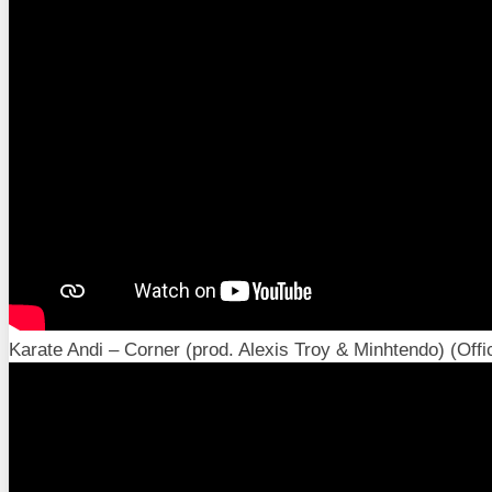
Karate Andi – Corner (prod. Alexis Troy & Minhtendo) (Offic