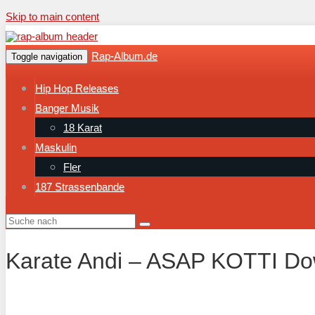
Skip to main content
Rap-Album.de
Toggle navigation
Hip Hop Releases
Banger Musik
18 Karat
Maskulin
Fler
187 Strassenbande
Karate Andi – ASAP KOTTI D