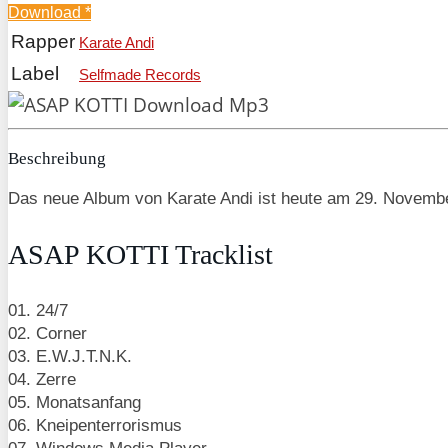
Download
*
Rapper
Karate Andi
Label
Selfmade Records
Beschreibung
Das neue Album von Karate Andi ist heute am 29. Novembe
ASAP KOTTI Tracklist
01. 24/7
02. Corner
03. E.W.J.T.N.K.
04. Zerre
05. Monatsanfang
06. Kneipenterrorismus