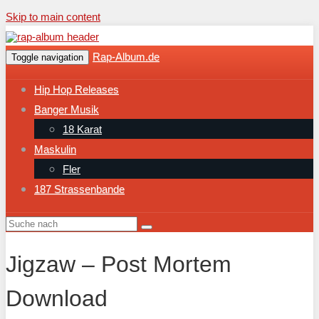
Skip to main content
Rap-Album.de
Toggle navigation
Hip Hop Releases
Banger Musik
18 Karat
Maskulin
Fler
187 Strassenbande
Jigzaw – Post Mortem
Download