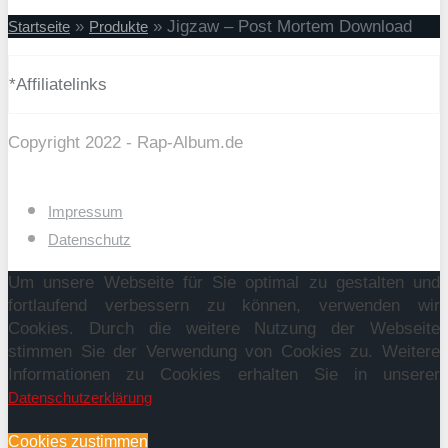
»
»
Jigzaw – Post Mortem Download
Startseite
Produkte
*Affiliatelinks
Copyright 2022 - Rap-Album.de
Impressum
Datenschutz
Um unsere Webseite für Sie optimal zu gestalten und
fortlaufend verbessern zu können, verwenden wir
Cookies. Durch die weitere Nutzung der Webseite
stimmen Sie der Verwendung von Cookies zu. Weitere
Informationen zu Cookies erhalten Sie in unserer
Datenschutzerklärung
Cookies zustimmen