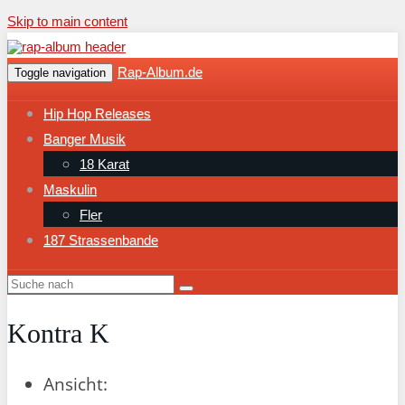
Skip to main content
Rap-Album.de
Toggle navigation
Hip Hop Releases
Banger Musik
18 Karat
Maskulin
Fler
187 Strassenbande
Kontra K
Ansicht: