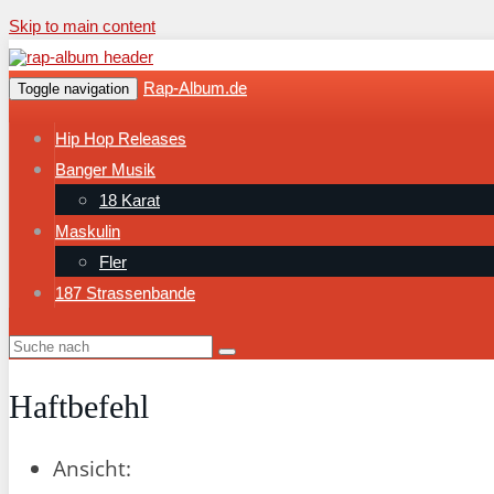
Skip to main content
Rap-Album.de
Toggle navigation
Hip Hop Releases
Banger Musik
18 Karat
Maskulin
Fler
187 Strassenbande
Haftbefehl
Ansicht: