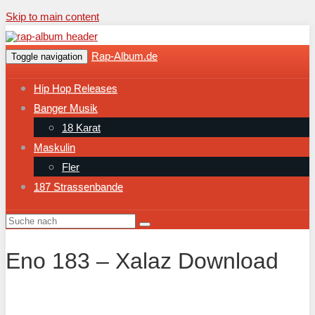
Skip to main content
Rap-Album.de
Toggle navigation
Hip Hop Releases
Banger Musik
18 Karat
Maskulin
Fler
187 Strassenbande
Eno 183 – Xalaz Download